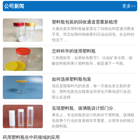
公司新闻
更多>>
塑料瓶包装的回收通道需重新梳理
大量的废弃塑料瓶被废置在了回收站和普通消费者
手里。而且短期内很难看到石油会回涨。在这样的
情况下，..
怎样科学的使用塑料瓶
​三角图标里，如果标有数字1，比如矿泉水瓶，碳
酸饮料瓶和果汁塑料瓶等，都是属于一号瓶..
如何选择塑料瓶包装
现在是随着时代的发展，每一天都会发生新的变
化，塑料包装也在随着这些变化不断地进行改进。
那么在选择..
实现塑料瓶、玻璃瓶设计部门分..
事实上，专业的瓶形设计机构对于塑料瓶、玻璃瓶
包装整个行业的发展都非常重要。出现专业的独立
的塑料瓶..
药用塑料瓶在中药领域的应用